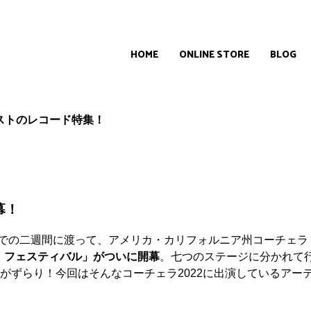
HOME
ONLINE STORE
BLOG
ティストのレコード特集！
開幕！
日までの二週間に渡って、アメリカ・カリフォルニア州コーチェ
・フェスティバル」がついに開幕
。七つのステージに分かれて
トがずらり！今回はそんなコーチェラ2022に出演しているア