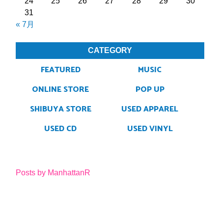
24
25
26
27
28
29
30
31
« 7月
CATEGORY
FEATURED
MUSIC
ONLINE STORE
POP UP
SHIBUYA STORE
USED APPAREL
USED CD
USED VINYL
Posts by ManhattanR