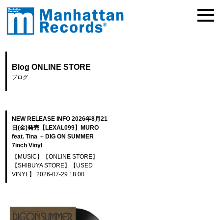
Blog ONLINE STORE
ブログ
NEW RELEASE INFO 2026年8月21
日(金)発売【LEXAL099】MURO
feat. Tina – DIG ON SUMMER
7inch Vinyl
【MUSIC】
【ONLINE STORE】
【SHIBUYA STORE】
【USED
VINYL】
2026-07-29 18:00