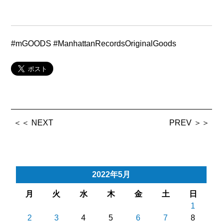
#mGOODS #ManhattanRecordsOriginalGoods
＜＜ NEXT
PREV ＞＞
2022年5月
月
火
水
木
金
土
日
1
2
3
4
5
6
7
8