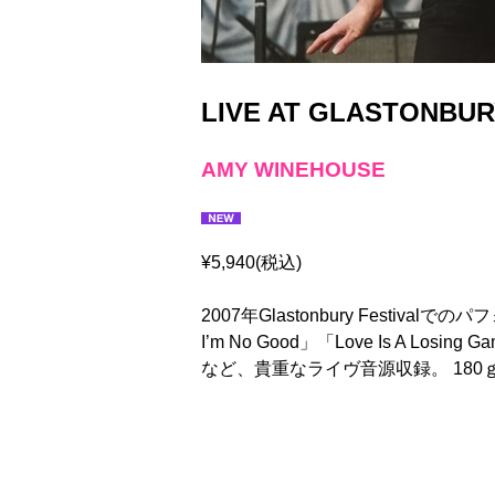
LIVE AT GLASTONBUR
AMY WINEHOUSE
¥5,940(税込)
2007年Glastonbury Fest
I’m No Good」「Love Is A Losing
など、貴重なライヴ音源収録。 180ｇB