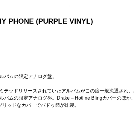
MY PHONE (PURPLE VINYL)
たアルバムの限定アナログ盤。
でリミテッドリリースされていたアルバムがこの度一般流通され
定アナログ盤。Drake – Hotline Blingカバーのほか、New Edi
Callのハイブリッドなカバーでバドゥ節が炸裂。