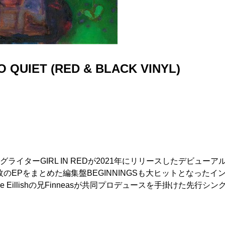
O QUIET (RED & BLACK VINYL)
イターGIRL IN REDが2021年にリリースしたデビューア
枚のEPをまとめた編集盤BEGINNINGSも大ヒットとなった
lie Eillishの兄Finneasが共同プロデュースを手掛けた先行シング