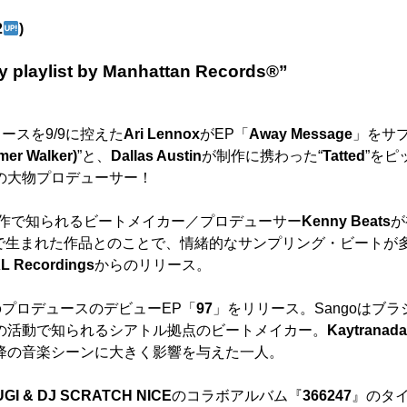
2
)
ylist by Manhattan Records®”
ースを9/9に控えた
Ari Lennox
がEP「
Away Message
」をサ
er Walker)
”と、
Dallas Austin
が制作に携わった“
Tatted
”を
の大物プロデューサー！
作で知られるビートメイカー／プロデューサー
Kenny Beats
が
で生まれた作品とのことで、情緒的なサンプリング・ビートが
L Recordings
からのリリース。
o
プロデュースのデビューEP「
97
」をリリース。Sangoはブラ
の活動で知られるシアトル拠点のビートメイカー。
Kaytranada
降の音楽シーンに大きく影響を与えた一人。
UGI & DJ SCRATCH NICE
のコラボアルバム『
366247
』のタ