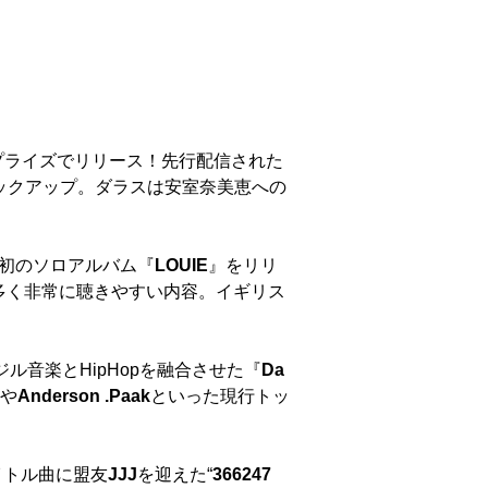
プライズでリリース！先行配信された
ピックアップ。ダラスは安室奈美恵への
初のソロアルバム『
LOUIE
』をリリ
多く非常に聴きやすい内容。イギリス
ジル音楽とHipHopを融合させた『
Da
や
Anderson .Paak
といった現行トッ
イトル曲に盟友
JJJ
を迎えた“
366247