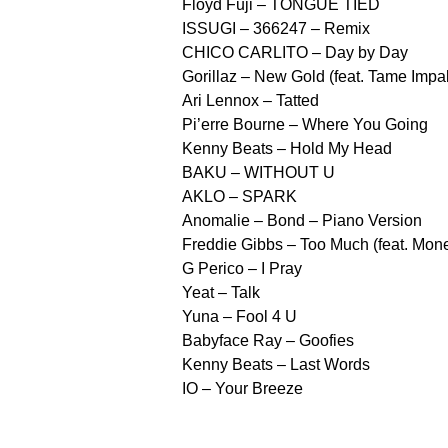
Floyd Fuji – TONGUE TIED
ISSUGI – 366247 – Remix
CHICO CARLITO – Day by Day
Gorillaz – New Gold (feat. Tame Impa
Ari Lennox – Tatted
Pi’erre Bourne – Where You Going
Kenny Beats – Hold My Head
BAKU – WITHOUT U
AKLO – SPARK
Anomalie – Bond – Piano Version
Freddie Gibbs – Too Much (feat. Mon
G Perico – I Pray
Yeat – Talk
Yuna – Fool 4 U
Babyface Ray – Goofies
Kenny Beats – Last Words
IO – Your Breeze