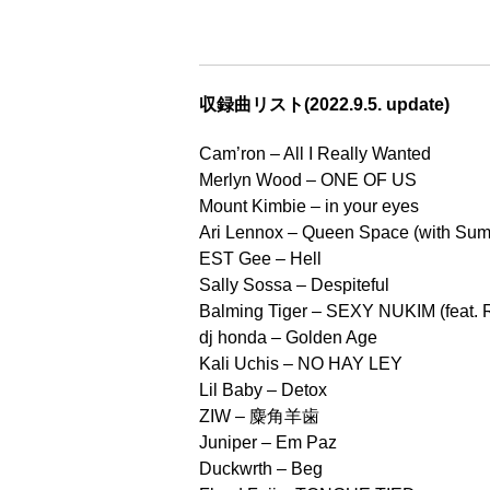
収録曲リスト(2022.9.5. update)
Cam’ron – All I Really Wanted
Merlyn Wood – ONE OF US
Mount Kimbie – in your eyes
Ari Lennox – Queen Space (with Sum
EST Gee – Hell
Sally Sossa – Despiteful
Balming Tiger – SEXY NUKIM (feat. 
dj honda – Golden Age
Kali Uchis – NO HAY LEY
Lil Baby – Detox
ZIW – 麋角羊歯
Juniper – Em Paz
Duckwrth – Beg