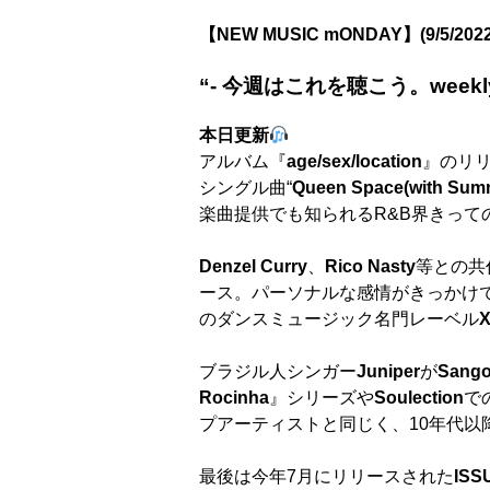
【NEW MUSIC mONDAY】(9/5/202
“- 今週はこれを聴こう。weekly pla
本日更新
アルバム『
age/sex/location
』のリリ
シングル曲“
Queen Space(with Summ
楽曲提供でも知られるR&B界きって
Denzel Curry
、
Rico Nasty
等との共
ース。パーソナルな感情がきっかけ
のダンスミュージック名門レーベル
X
ブラジル人シンガー
Juniper
が
Sang
Rocinha
』シリーズや
Soulection
で
プアーティストと同じく、10年代以
最後は今年7月にリリースされた
ISS