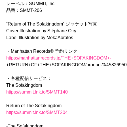
レーベル：SUMMIT, Inc.
品番：SMMT-206
“Return of The Sofakingdom” ジャケット写真
Cover Illustration by Stéphane Oiry
Label Illustration by MekaAoratos
・Manhattan Records® 予約リンク
https://manhattanrecords.jp/THE+SOFAKINGDOM+-
+RETURN+OF+THE+SOFAKINGDOM/product/0/45826950
・各種配信サービス：
The Sofakingdom
https://summit.lnk.to/SMMT140
Return of The Sofakingdom
https://summit.lnk.to/SMMT204
-The Sofakingdom