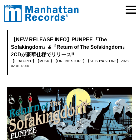
【NEW RELEASE INFO】PUNPEE『The
Sofakingdom』&『Return of The Sofakingdom』
2CDが豪華仕様でリリース!!
【FEATURED】
【MUSIC】
【ONLINE STORE】
【SHIBUYA STORE】
2023-
02-01 18:00