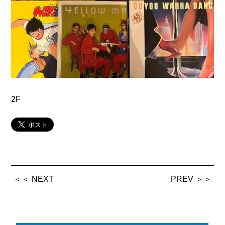
2F
＜＜ NEXT
PREV ＞＞