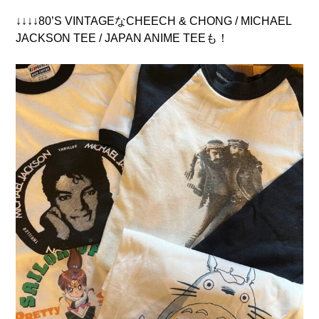
↓↓↓↓80’S VINTAGEなCHEECH & CHONG / MICHAEL
JACKSON TEE / JAPAN ANIME TEEも！