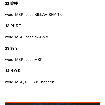
11.嗚呼
word: MSP beat: KILLAH SHARK
12.PURE
word: MSP beat: NAGMATIC
13.33.3
word: MSP beat: MSP
14.N.O.R.I.
word: MSP, D.O.B.B. beat: t.n