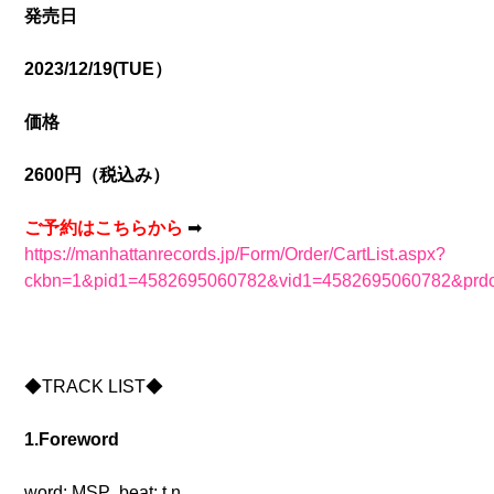
発売日
2023/12/19(TUE）
価格
2600円（税込み）
ご予約はこちらから
➡
https://manhattanrecords.jp/Form/Order/CartList.aspx?
ckbn=1&pid1=4582695060782&vid1=4582695060782&prdc
◆TRACK LIST◆
1.Foreword
word: MSP beat: t.n