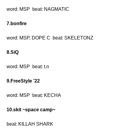
word: MSP beat: NAGMATIC
7.bonfire
word: MSP, DOPE C beat: SKELETONZ
8.SiQ
word: MSP beat: t.n
9.FreeStyle ’22
word: MSP beat: KECHA
10.skit ~space camp~
beat: KILLAH SHARK