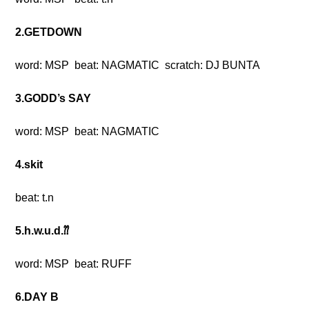
2.GETDOWN
word: MSP beat: NAGMATIC scratch: DJ BUNTA
3.GODD’s SAY
word: MSP beat: NAGMATIC
4.skit
beat: t.n
5.h.w.u.d.⁇
word: MSP beat: RUFF
6.DAY B