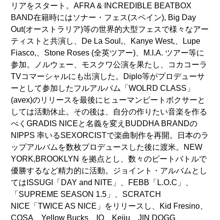
リアをスタート。AFRA & INCREDIBLE BEATBOX
BAND在籍時にはソナー・フェス(スペイン), Big Day
Out(オーストラリア)等の世界的大型フェスで様々なアー
ティストと共演し、De La Soul,、Kanye West,、Lupe
Fiasco,、Stone Roses (全英ツアー)、M.I.A. ツアー等に
参加。ノルウェー、モスクワ公演を果たし、コカコーラ
TVコマーシャルにも出演した。Diplo等がプロデューサ
ーとして参加したフルアルバム「WOLRD CLASS」
(avex)のリリースを最後にヒューマンビートボクサーと
しては活動休止。その後は、自分の作りたい音楽を作る
べくGRADIS NICEと名義を変えBUDDHA BRANDの
NIPPS 率いるSEXORCISTで楽曲制作を再開。日本のラ
ップアルバムを数枚プロデュースした後に渡米。NEW
YORK,BROOKLYN を拠点とし、数々のビートバトルで
優勝するなど精力的に活動。ジョイント・アルバムとし
てはISSUGI「DAY and NITE」、FEBB「L.O.C」、
「SUPREME SEASON 1.5」、SCRATCH
NICE「TWICE AS NICE」をリリースし、Kid Fresino、
COSA、Yellow Bucks、IO、Keiju、JIN DOGG、