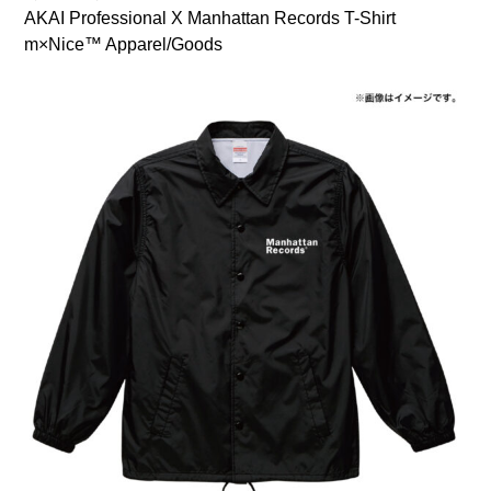
AKAI Professional X Manhattan Records T-Shirt
m×Nice™ Apparel/Goods