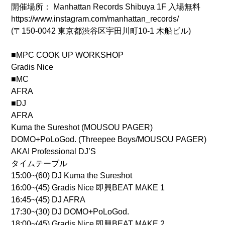
開催場所： Manhattan Records Shibuya 1F 入場無料
https://www.instagram.com/manhattan_records/
(〒150-0042 東京都渋谷区宇田川町10-1 木船ビル)
■MPC COOK UP WORKSHOP
Gradis Nice
■MC
AFRA
■DJ
AFRA
Kuma the Sureshot (MOUSOU PAGER)
DOMO+PoLoGod. (Threepee Boys/MOUSOU PAGER)
AKAI Professional DJ’S
タイムテーブル
15:00~(60) DJ Kuma the Sureshot
16:00~(45) Gradis Nice 即興BEAT MAKE 1
16:45~(45) DJ AFRA
17:30~(30) DJ DOMO+PoLoGod.
18:00~(45) Gradis Nice 即興BEAT MAKE 2