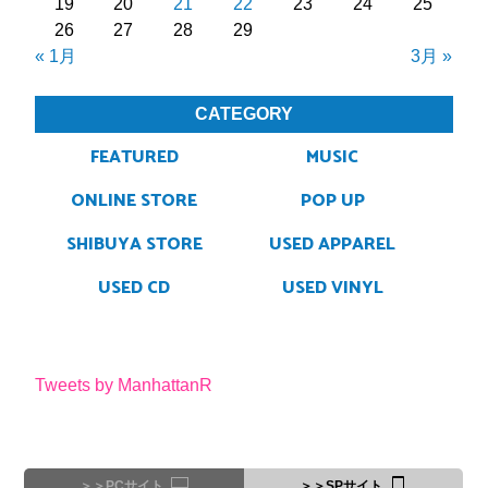
19
20
21
22
23
24
25
26
27
28
29
« 1月
3月 »
CATEGORY
FEATURED
MUSIC
ONLINE STORE
POP UP
SHIBUYA STORE
USED APPAREL
USED CD
USED VINYL
Tweets by ManhattanR
＞＞PCサイト
＞＞SPサイト