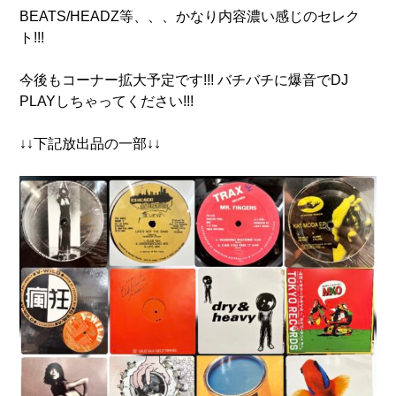
BEATS/HEADZ等、、、かなり内容濃い感じのセレク
ト!!!
今後もコーナー拡大予定です!!! バチバチに爆音でDJ
PLAYしちゃってください!!!
↓↓下記放出品の一部↓↓