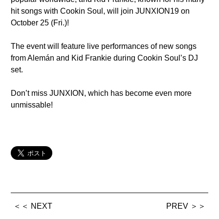
hit songs with Cookin Soul, will join JUNXION19 on
October 25 (Fri.)!
The event will feature live performances of new songs
from Alemán and Kid Frankie during Cookin Soul’s DJ
set.
Don’t miss JUNXION, which has become even more
unmissable!
＜＜ NEXT
PREV ＞＞