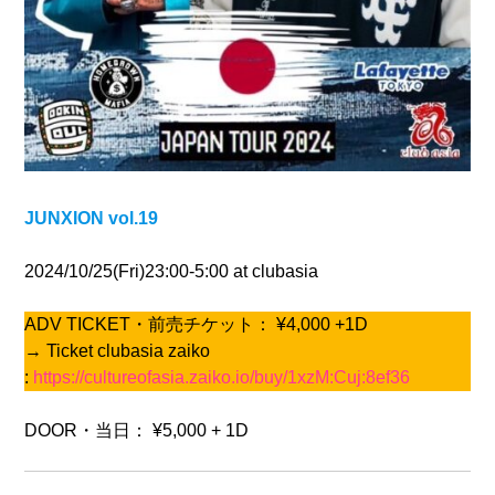
JUNXION vol.19
2024/10/25(Fri)23:00-5:00 at clubasia
ADV TICKET・前売チケット： ¥4,000 +1D
→ Ticket clubasia zaiko
:
https://cultureofasia.zaiko.io/buy/1xzM:Cuj:8ef36
DOOR・当日： ¥5,000 + 1D