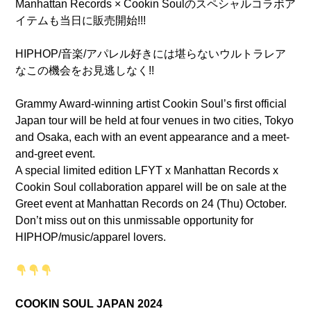
Manhattan Records × Cookin Soulのスペシャルコラボア
イテムも当日に販売開始!!!
HIPHOP/音楽/アパレル好きには堪らないウルトラレア
なこの機会をお見逃しなく!!
Grammy Award-winning artist Cookin Soul’s first official
Japan tour will be held at four venues in two cities, Tokyo
and Osaka, each with an event appearance and a meet-
and-greet event.
A special limited edition LFYT x Manhattan Records x
Cookin Soul collaboration apparel will be on sale at the
Greet event at Manhattan Records on 24 (Thu) October.
Don’t miss out on this unmissable opportunity for
HIPHOP/music/apparel lovers.
COOKIN SOUL JAPAN 2024