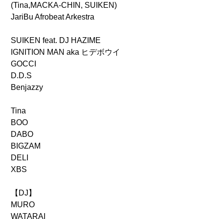
(Tina,MACKA-CHIN, SUIKEN)
JariBu Afrobeat Arkestra
SUIKEN feat. DJ HAZIME
IGNITION MAN aka ヒデボウイ
GOCCI
D.D.S
Benjazzy
Tina
BOO
DABO
BIGZAM
DELI
XBS
【DJ】
MURO
WATARAI