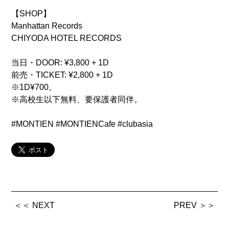
【SHOP】
Manhattan Records
CHIYODA HOTEL RECORDS
当日・DOOR: ¥3,800 + 1D
前売・TICKET: ¥2,800 + 1D
※1D¥700。
※高校生以下無料、要保護者同伴。
#MONTIEN #MONTIENCafe #clubasia
＜＜ NEXT
PREV ＞＞