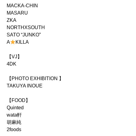
MACKA-CHIN
MASARU
ZKA
NORTHXSOUTH
SATO “JUNKO”
A
KILLA
【VJ】
4DK
【PHOTO EXHIBITION 】
TAKUYA INOUE
【FOOD】
Quinted
wata軒
胡麻純
2foods