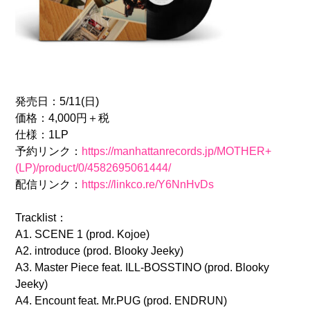
発売日：5/11(日)
価格：4,000円＋税
仕様：1LP
予約リンク：
https://manhattanrecords.jp/MOTHER+
(LP)/product/0/4582695061444/
配信リンク：
https://linkco.re/Y6NnHvDs
Tracklist：
A1. SCENE 1 (prod. Kojoe)
A2. introduce (prod. Blooky Jeeky)
A3. Master Piece feat. ILL-BOSSTINO (prod. Blooky
Jeeky)
A4. Encount feat. Mr.PUG (prod. ENDRUN)