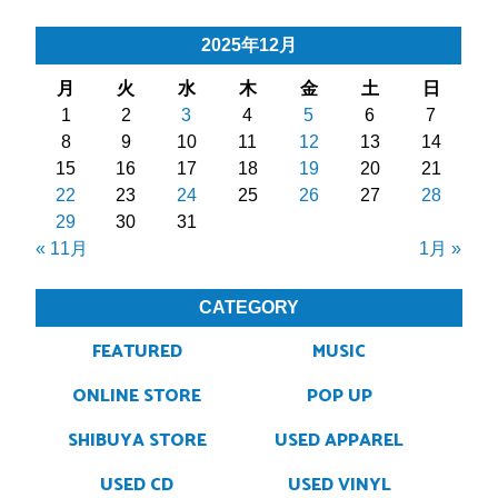
2025年12月
月
火
水
木
金
土
日
1
2
3
4
5
6
7
8
9
10
11
12
13
14
15
16
17
18
19
20
21
22
23
24
25
26
27
28
29
30
31
« 11月
1月 »
CATEGORY
FEATURED
MUSIC
ONLINE STORE
POP UP
SHIBUYA STORE
USED APPAREL
USED CD
USED VINYL