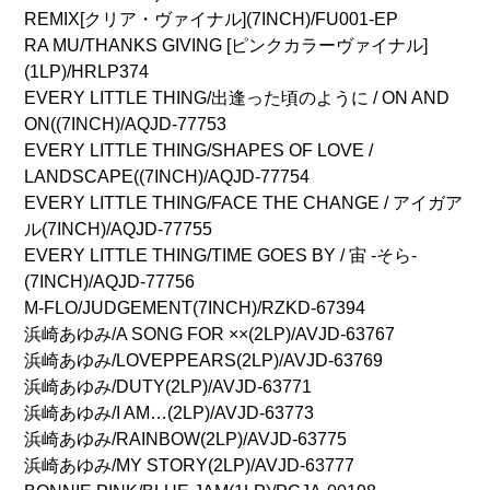
REMIX[クリア・ヴァイナル](7INCH)/FU001-EP
RA MU/THANKS GIVING [ピンクカラーヴァイナル]
(1LP)/HRLP374
EVERY LITTLE THING/出逢った頃のように / ON AND
ON((7INCH)/AQJD-77753
EVERY LITTLE THING/SHAPES OF LOVE /
LANDSCAPE((7INCH)/AQJD-77754
EVERY LITTLE THING/FACE THE CHANGE / アイガア
ル(7INCH)/AQJD-77755
EVERY LITTLE THING/TIME GOES BY / 宙 -そら-
(7INCH)/AQJD-77756
M-FLO/JUDGEMENT(7INCH)/RZKD-67394
浜崎あゆみ/A SONG FOR ××(2LP)/AVJD-63767
浜崎あゆみ/LOVEPPEARS(2LP)/AVJD-63769
浜崎あゆみ/DUTY(2LP)/AVJD-63771
浜崎あゆみ/I AM…(2LP)/AVJD-63773
浜崎あゆみ/RAINBOW(2LP)/AVJD-63775
浜崎あゆみ/MY STORY(2LP)/AVJD-63777