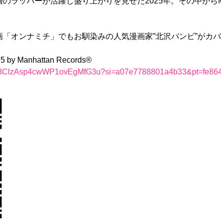
ッパーが活躍し盛り上がりを見せた2025年。その中からManhat
「オンナミチ」でもお馴染みの人気漫画家”北沢バンビ”がカ
5 by Manhattan Records®
aylist/3ClzAsp4cwWP1ovEgMfG3u?si=a07e7788801a4b33&pt=fe