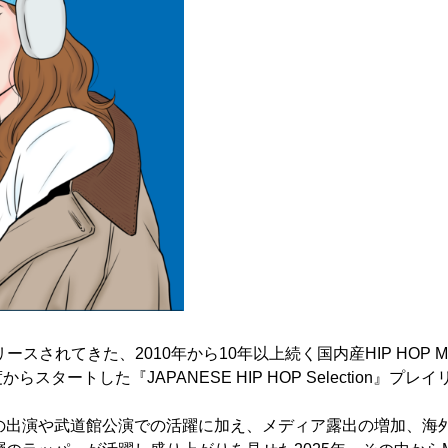
してリリースされてきた、2010年から10年以上続く国内産HIP HOP MI
度からスタートした『JAPANESE HIP HOP Selection』
の出演や武道館公演での活躍に加え、メディア露出の増加、海