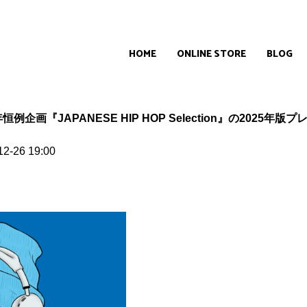
HOME
ONLINE STORE
BLOG
よる毎年恒例企画『JAPANESE HIP HOP Selection』の20
2-26 19:00