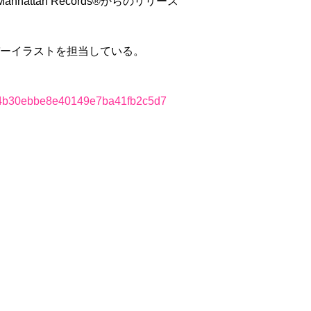
tan Records®からのリリース
バーイラストを担当している。
864b30ebbe8e40149e7ba41fb2c5d7