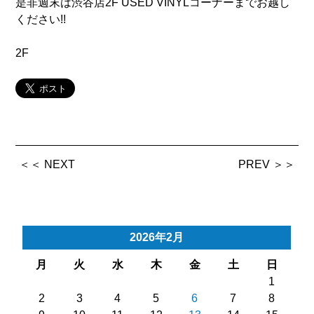
是非週末は渋谷店2F USED VINYLコーナーまでお越し
ください!!
2F
＜＜ NEXT
PREV ＞＞
2026年2月
月
火
水
木
金
土
日
1
2
3
4
5
6
7
8