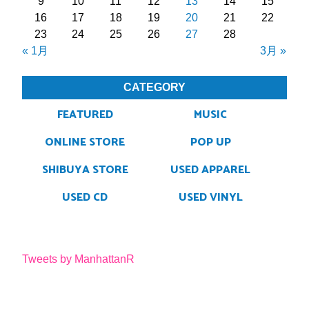
9
10
11
12
13
14
15
16
17
18
19
20
21
22
23
24
25
26
27
28
« 1月
3月 »
CATEGORY
FEATURED
MUSIC
ONLINE STORE
POP UP
SHIBUYA STORE
USED APPAREL
USED CD
USED VINYL
Tweets by ManhattanR