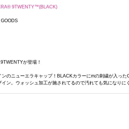
ERA® 9TWENTY™(BLACK)
L GOODS
 Capに9TWENTYが登場！
ンのニューエラキャップ！BLACKカラーにmの刺繍が入った
ザイン。ウォッシュ加工が施されてるので汚れても気になりに