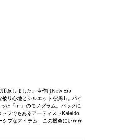
意しました。今作はNew Era
ックな被り心地とシルエットを演出。バイ
を取った『mr』のモノグラム。バックに
でもあるアーティストKaleido
ーシブなアイテム。この機会にいかが