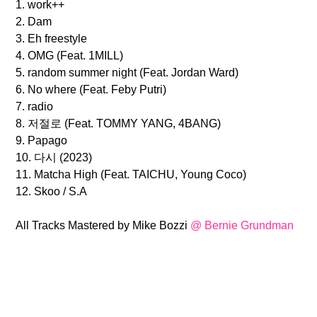
1. work++
2. Dam
3. Eh freestyle
4. OMG (Feat. 1MILL)
5. random summer night (Feat. Jordan Ward)
6. No where (Feat. Feby Putri)
7. radio
8. 저절로 (Feat. TOMMY YANG, 4BANG)
9. Papago
10. 다시 (2023)
11. Matcha High (Feat. TAICHU, Young Coco)
12. Skoo / S.A
All Tracks Mastered by Mike Bozzi
@ Bernie Grundman