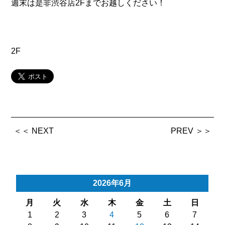
週末は是非渋谷店2Fまでお越しください！
2F
＜＜ NEXT
PREV ＞＞
2026年6月
月
火
水
木
金
土
日
1
2
3
4
5
6
7