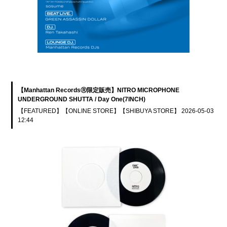
【Manhattan RecordsⓇ限定販売】NITRO MICROPHONE
UNDERGROUND SHUTTA / Day One(7INCH)
【FEATURED】
【ONLINE STORE】
【SHIBUYA STORE】
2026-05-03
12:44