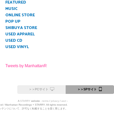
FEATURED
MUSIC
ONLINE STORE
POP UP
SHIBUYA STORE
USED APPAREL
USED CD
USED VINYL
Tweets by ManhattanR
＞＞PCサイト
＞＞SPサイト
A
STARRY
website -
terms
/
privacy
/
asct
-
Ltd / Manhattan Recordings + STARRY. All rights reserved.
ンテンツについて、許可なく転載することを固く禁じます。