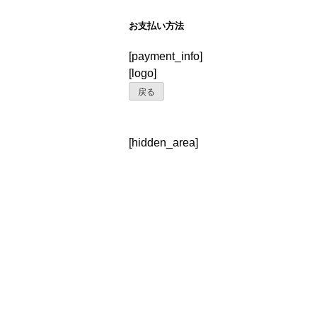
お支払い方法
[payment_info]
[logo]
戻る
[hidden_area]