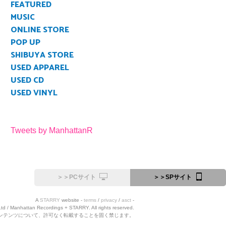
FEATURED
MUSIC
ONLINE STORE
POP UP
SHIBUYA STORE
USED APPAREL
USED CD
USED VINYL
Tweets by ManhattanR
＞＞PCサイト
＞＞SPサイト
A
STARRY
website -
terms
/
privacy
/
asct
-
Ltd / Manhattan Recordings + STARRY. All rights reserved.
ンテンツについて、許可なく転載することを固く禁じます。