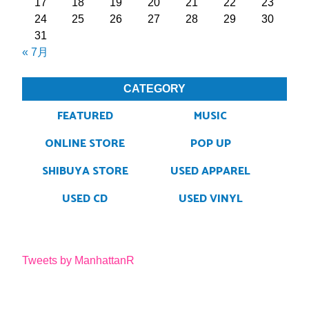
17
18
19
20
21
22
23
24
25
26
27
28
29
30
31
« 7月
CATEGORY
FEATURED
MUSIC
ONLINE STORE
POP UP
SHIBUYA STORE
USED APPAREL
USED CD
USED VINYL
Tweets by ManhattanR